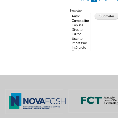
Função
Pages