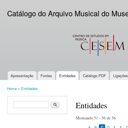
Ski
mai
Catálogo do Arquivo Musical do Mus
con
CESEM
Apresentação
Fontes
Entidades
Catálogo PDF
Ligações
Main menu
Home
»
Entidades
You are here
Entidades
Search form
Search
Mostrando 51 - 56 de 56
A
B
C
D
E
F