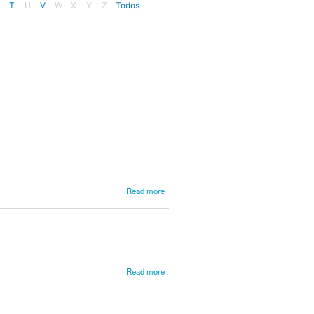
T
U
V
W
X
Y
Z
Todos
about
Read more
Jamet,
Léon
about
Read more
João
(Infante
D.)