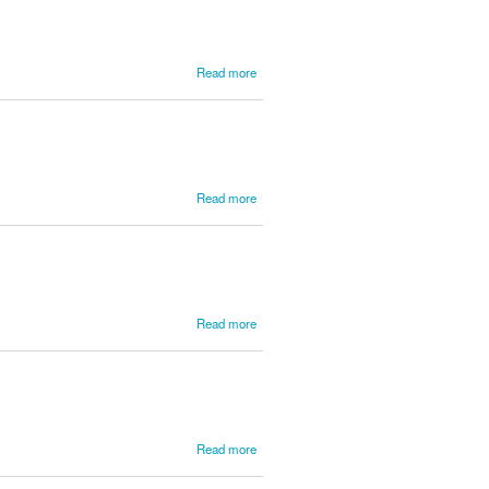
about
Read more
José
Nunes
Ramalho
about
Read more
Judic,
Anne
about
Read more
Junior,
Henrique
Müller
about
Read more
Junior,
Vargas