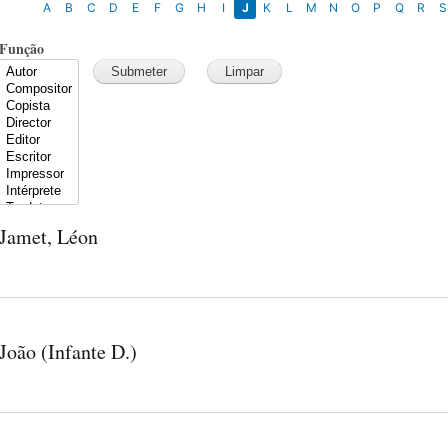
A
B
C
D
E
F
G
H
I
J
K
L
M
N
O
P
Q
R
S
Função
Jamet, Léon
João (Infante D.)