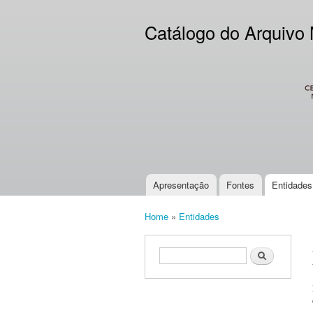
Catálogo do Arquivo
CES
Apresentação
Fontes
Entidades
Main menu
Home
»
Entidades
You are here
Search form
Search