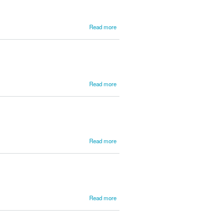
about
Read more
João
IV
(Rei
D.)
about
Read more
Joaquina,
Carlota
about
Read more
Jommelli,
Niccolò
about
Read more
Jordani,
João