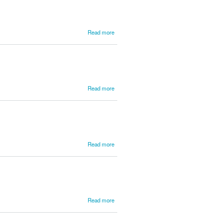
about
Read more
Leite,
António
da
Silva
about
Read more
Lemaigre,
Edmond
about
Read more
Leo,
Leonardo
about
Read more
Leoncavallo,
Ruggero