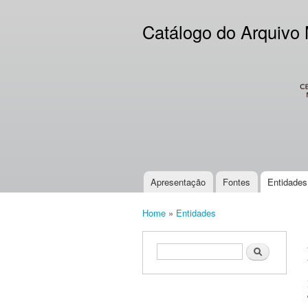
Catálogo do Arquivo
CES
Apresentação
Fontes
Entidades
Main menu
Home
»
Entidades
You are here
Search form
Search