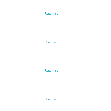
Mendes
about
Read more
Lederer,
Dezsö
about
Read more
Leduc,
Alphonse
about
Read more
Legrand,
Louis
about
Read more
Leitão,
Reis