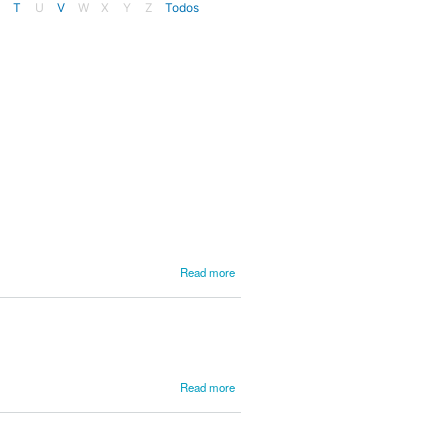
T
U
V
W
X
Y
Z
Todos
about
Read more
Leal,
Eleutério
Franco
about
Read more
Leal,
José da
Silva