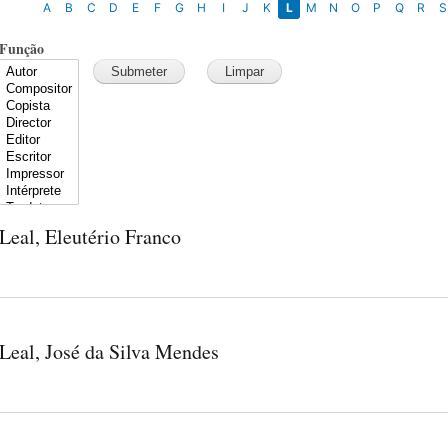
A
B
C
D
E
F
G
H
I
J
K
L
M
N
O
P
Q
R
S
Função
Leal, Eleutério Franco
Leal, José da Silva Mendes