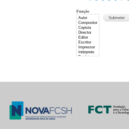
Função
Pages