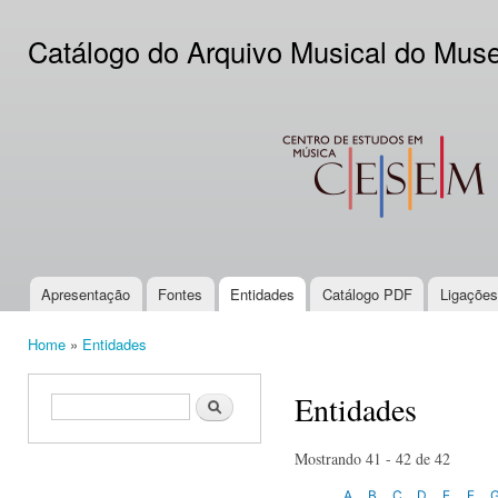
Ski
mai
Catálogo do Arquivo Musical do Mus
con
CESEM
Apresentação
Fontes
Entidades
Catálogo PDF
Ligações
Main menu
Home
»
Entidades
You are here
Entidades
Search form
Search
Mostrando 41 - 42 de 42
A
B
C
D
E
F