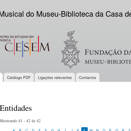
Skip to
main
 Musical do Museu-Biblioteca da Casa 
content
EM
Logo VV
Catálogo PDF
Ligações relevantes
Contactos
Entidades
Mostrando 41 - 42 de 42
A
B
C
D
E
F
G
H
I
J
K
L
M
N
O
P
Q
R
S