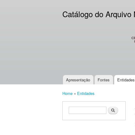
Catálogo do Arquivo
CES
Apresentação
Fontes
Entidades
Main menu
Home
»
Entidades
You are here
Search form
Search