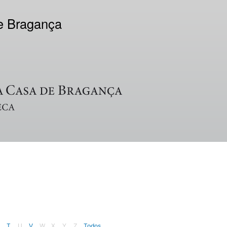
de Bragança
T
U
V
W
X
Y
Z
Todos