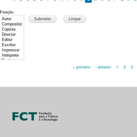
Função
« primeiro
‹ anterior
1
2
3
Pages