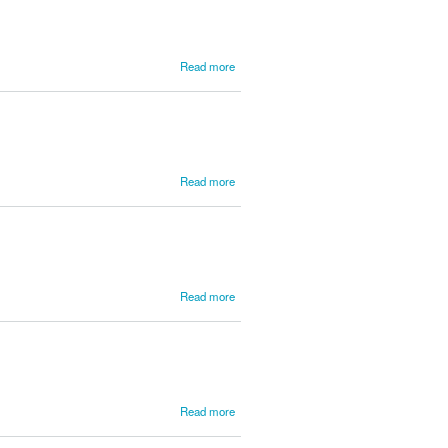
about
Read more
Portugal,
Marcos
about
Read more
Portugal,
Simão
about
Read more
Pousão,
Manuel
about
Read more
Proch,
Heinrich