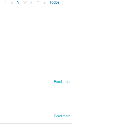
T
U
V
W
X
Y
Z
Todos
about
Read more
Plantiniana
(Tipografia)
about
Read more
Pleyel,
Ignace
Joseph