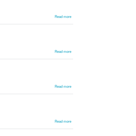
about
Read more
Poletti,
Andrea
about
Read more
Ponte,
Lourenzo
da
about
Read more
Porcaris,
Giuseppe
di
about
Read more
Porpora,
Nicola