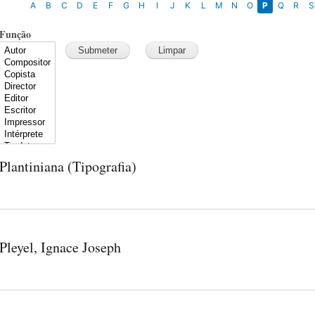
A
B
C
D
E
F
G
H
I
J
K
L
M
N
O
P
Q
R
S
Função
Plantiniana (Tipografia)
Pleyel, Ignace Joseph