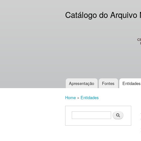
Catálogo do Arquivo
CES
Apresentação
Fontes
Entidades
Main menu
Home
»
Entidades
You are here
Search form
Search