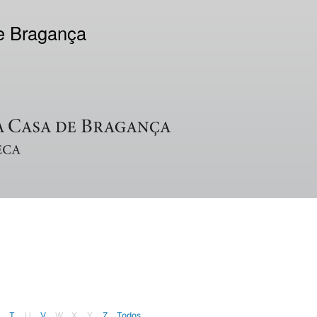
de Bragança
T
U
V
W
X
Y
Z
Todos