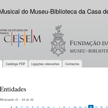
Skip to
main
 Musical do Museu-Biblioteca da Casa 
content
EM
Logo VV
Catálogo PDF
Ligações relevantes
Contactos
Entidades
Mostrando 41 - 44 de 44
A
B
C
D
E
F
G
H
I
J
K
L
M
N
O
P
Q
R
S