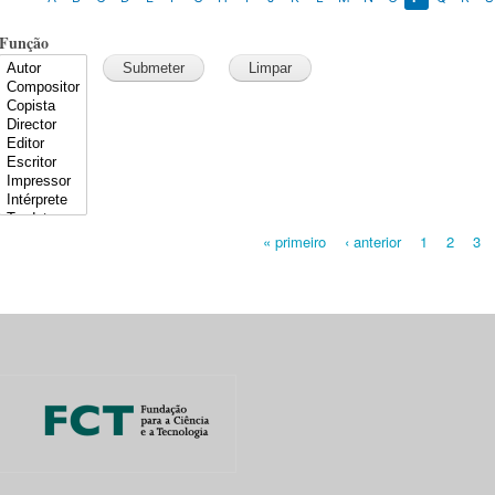
Função
« primeiro
‹ anterior
1
2
3
Pages