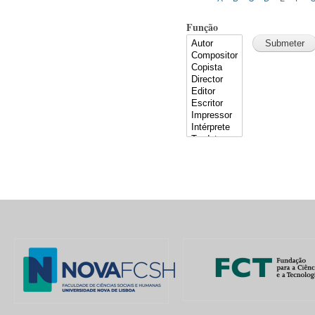
Função
Pages