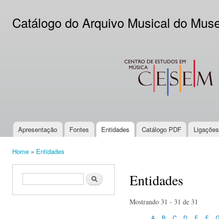
Ski
mai
Catálogo do Arquivo Musical do Mus
con
CESEM
Apresentação
Fontes
Entidades
Catálogo PDF
Ligações
Main menu
Home
»
Entidades
You are here
Entidades
Search form
Search
Mostrando 31 - 31 de 31
A
B
C
D
E
F