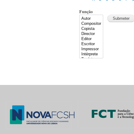
Função
Pages