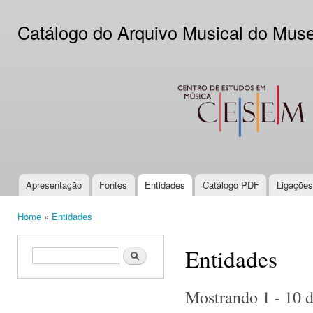
Ski
mai
Catálogo do Arquivo Musical do Mus
con
CESEM
Apresentação
Fontes
Entidades
Catálogo PDF
Ligações
Main menu
Home
»
Entidades
You are here
Entidades
Search form
Search
Mostrando 1 - 10 