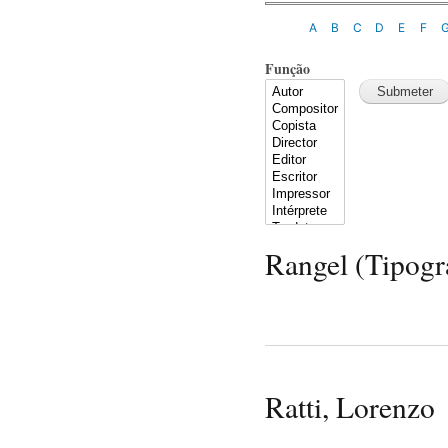
A
B
C
D
E
F
Função
Rangel (Tipogr
Ratti, Lorenzo