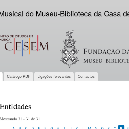
Skip to
main
 Musical do Museu-Biblioteca da Casa 
content
EM
Logo VV
Catálogo PDF
Ligações relevantes
Contactos
Entidades
Mostrando 31 - 31 de 31
A
B
C
D
E
F
G
H
I
J
K
L
M
N
O
P
Q
R
S