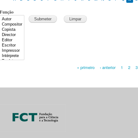
Função
« primeiro
‹ anterior
1
2
3
Pages