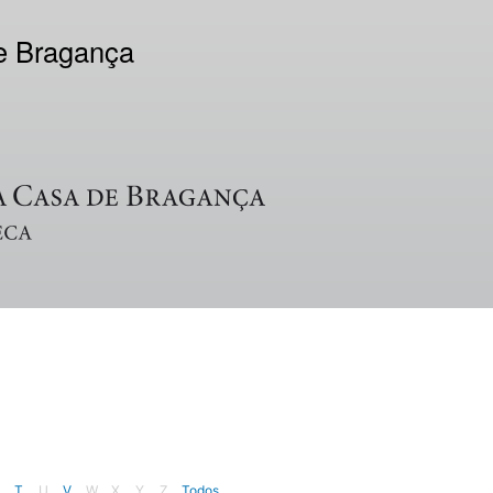
de Bragança
T
U
V
W
X
Y
Z
Todos