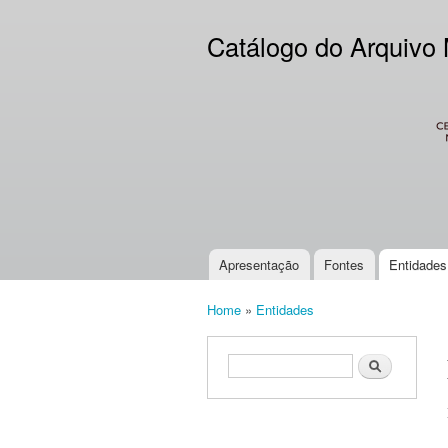
Catálogo do Arquivo
CES
Apresentação
Fontes
Entidades
Main menu
Home
»
Entidades
You are here
Search form
Search