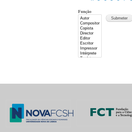
Função
Pages