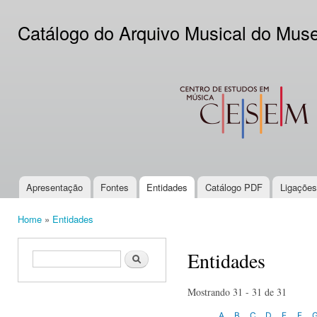
Ski
mai
Catálogo do Arquivo Musical do Mus
con
CESEM
Apresentação
Fontes
Entidades
Catálogo PDF
Ligações
Main menu
Home
»
Entidades
You are here
Entidades
Search form
Search
Mostrando 31 - 31 de 31
A
B
C
D
E
F