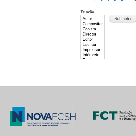
Função
Pages