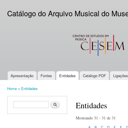
Ski
mai
Catálogo do Arquivo Musical do Mus
con
CESEM
Apresentação
Fontes
Entidades
Catálogo PDF
Ligações
Main menu
Home
»
Entidades
You are here
Entidades
Search form
Search
Mostrando 31 - 31 de 31
A
B
C
D
E
F