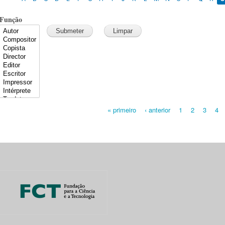
Função
« primeiro
‹ anterior
1
2
3
4
Pages