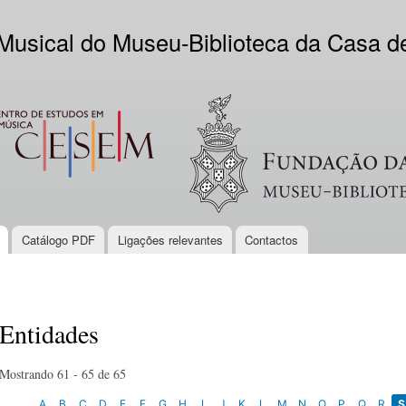
Skip to
main
 Musical do Museu-Biblioteca da Casa 
content
EM
Logo VV
Catálogo PDF
Ligações relevantes
Contactos
Entidades
Mostrando 61 - 65 de 65
A
B
C
D
E
F
G
H
I
J
K
L
M
N
O
P
Q
R
S