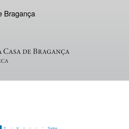
de Bragança
T
U
V
W
X
Y
Z
Todos