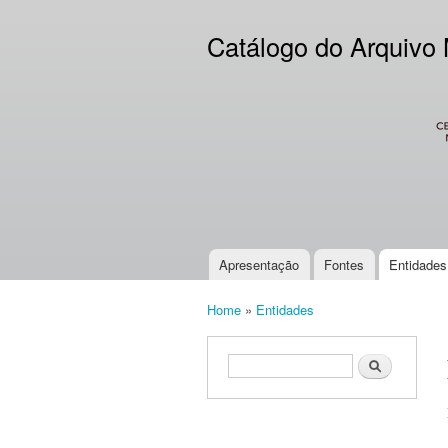
Catálogo do Arquivo
CES
Apresentação
Fontes
Entidades
Main menu
Home
»
Entidades
You are here
Search form
Search