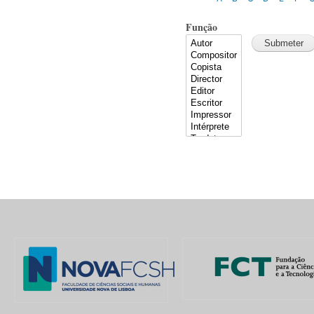
Função
Pages