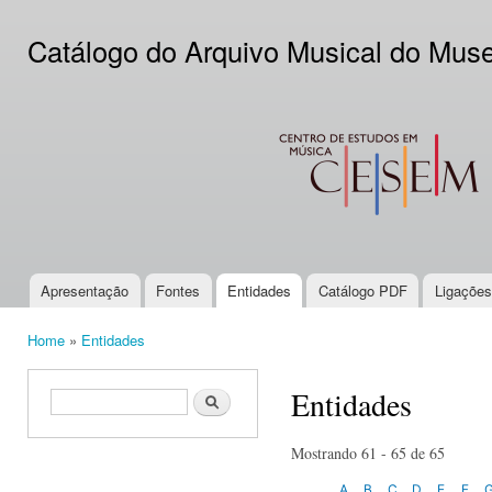
Ski
mai
Catálogo do Arquivo Musical do Mus
con
CESEM
Apresentação
Fontes
Entidades
Catálogo PDF
Ligações
Main menu
Home
»
Entidades
You are here
Entidades
Search form
Search
Mostrando 61 - 65 de 65
A
B
C
D
E
F