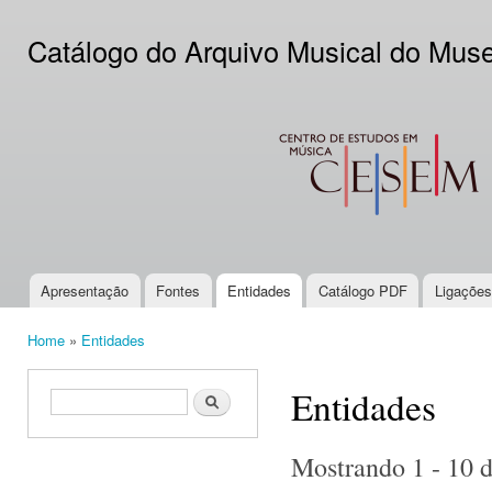
Ski
mai
Catálogo do Arquivo Musical do Mus
con
CESEM
Apresentação
Fontes
Entidades
Catálogo PDF
Ligações
Main menu
Home
»
Entidades
You are here
Entidades
Search form
Search
Mostrando 1 - 10 