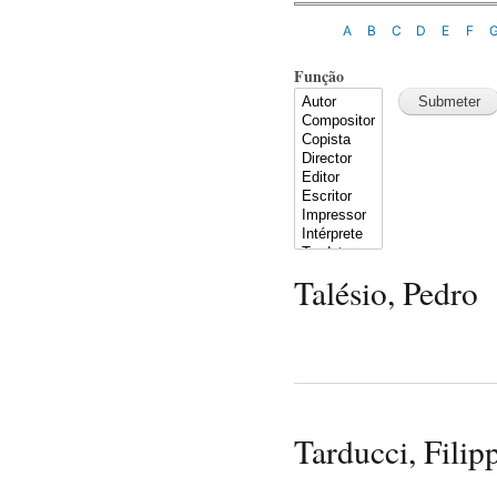
A
B
C
D
E
F
Função
Talésio, Pedro
Tarducci, Filip