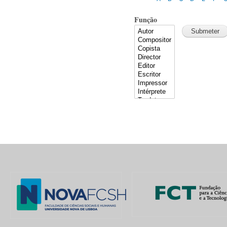
Função
Pages