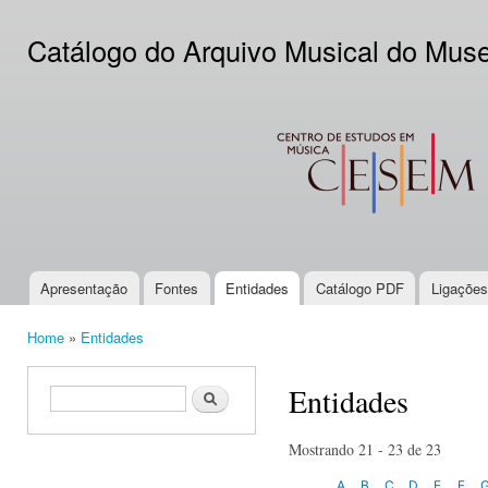
Ski
mai
Catálogo do Arquivo Musical do Mus
con
CESEM
Apresentação
Fontes
Entidades
Catálogo PDF
Ligações
Main menu
Home
»
Entidades
You are here
Entidades
Search form
Search
Mostrando 21 - 23 de 23
A
B
C
D
E
F