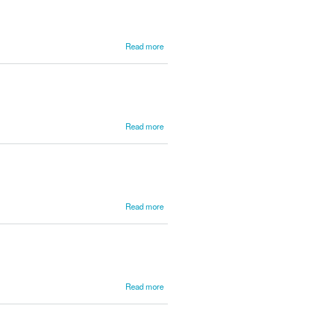
about
Read more
Bazin,
François
about
Read more
Beaumarchais,
Pierre
about
Read more
Beauvoir,
Roger de
about
Read more
Belli,
Giulio