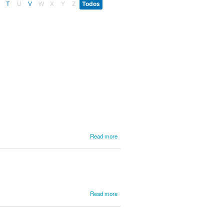
T
U
V
W
X
Y
Z
Todos
about
Read more
Barbosa
about
Read more
Barbosa,
Domingos
Caldas