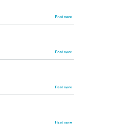
about
Read more
Barreira,
João de
about
Read more
Barros,
Miguel
Antonio
de
about
Read more
Bassani,
Giovanni
Battista
about
Read more
Bassetti,
Giovanni
Battista