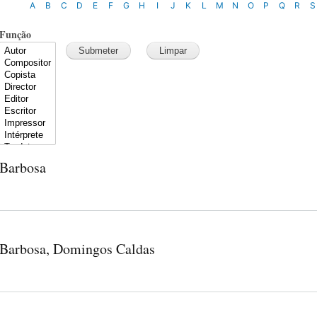
A
B
C
D
E
F
G
H
I
J
K
L
M
N
O
P
Q
R
S
Função
Barbosa
Barbosa, Domingos Caldas