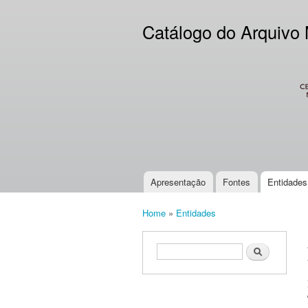
Catálogo do Arquivo
CES
Apresentação
Fontes
Entidades
Main menu
Home
»
Entidades
You are here
Search form
Search