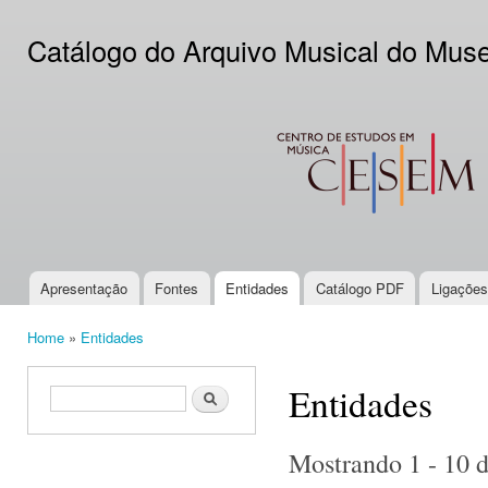
Ski
mai
Catálogo do Arquivo Musical do Mus
con
CESEM
Apresentação
Fontes
Entidades
Catálogo PDF
Ligações
Main menu
Home
»
Entidades
You are here
Entidades
Search form
Search
Mostrando 1 - 10 