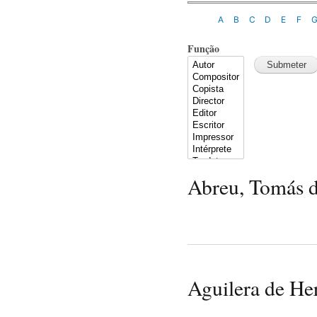
A
B
C
D
E
F
Função
Abreu, Tomás 
Aguilera de Her