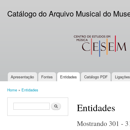
Ski
mai
Catálogo do Arquivo Musical do Mus
con
CESEM
Apresentação
Fontes
Entidades
Catálogo PDF
Ligações
Main menu
Home
»
Entidades
You are here
Entidades
Search form
Search
Mostrando 301 - 3