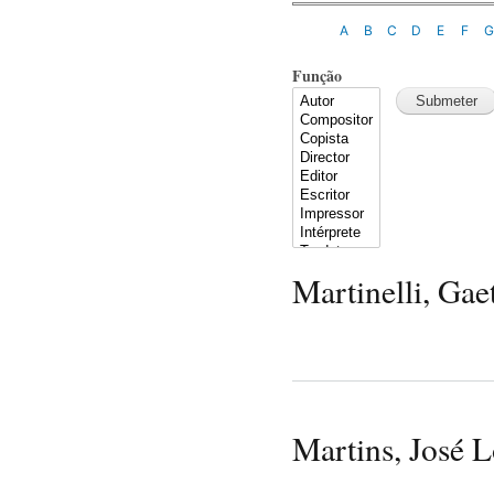
A
B
C
D
E
F
Função
Martinelli, Gae
Martins, José 