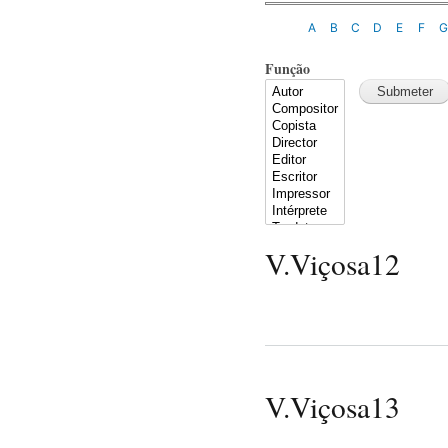
A
B
C
D
E
F
Função
V.Viçosa12
V.Viçosa13