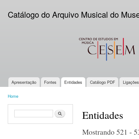
Ski
mai
Catálogo do Arquivo Musical do Mus
con
CESEM
Apresentação
Fontes
Entidades
Catálogo PDF
Ligações
Main menu
Home
You are here
Entidades
Search form
Search
Mostrando 521 - 5