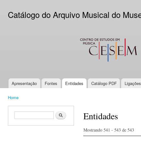
Ski
mai
Catálogo do Arquivo Musical do Mus
con
CESEM
Apresentação
Fontes
Entidades
Catálogo PDF
Ligações
Main menu
Home
You are here
Entidades
Search form
Search
Mostrando 541 - 543 de 543