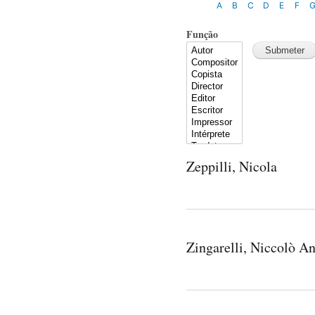
A
B
C
D
E
F
Função
Zeppilli, Nicola
Zingarelli, Niccolò A