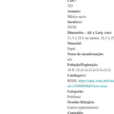
CDU:
783
Assunto:
Música sacra
Século(s):
XVIII
Dimensões - Alt x Larg (cm):
31,3 x 23,5 ou menor; 32,7 x 2
Material:
Papel
Notas de encadernação:
n/a
Foliação/Paginação:
18 ff. (2+2+2+2+2+2+2+2+2)
Catálogo(s):
RISM:
https://opac.rism.info/se
id=110000908&View=rism
Categoria:
Polifonia
Ocasião litúrgica:
Cantos suplementares
Conteúdo: