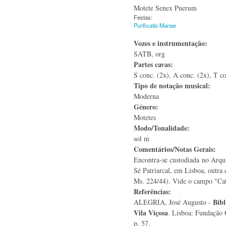
Motete Senex Puerum
Festas:
Purificatio Mariae
Vozes e instrumentação:
SATB, org
Partes cavas:
S conc. (2x), A conc. (2x), T co
Tipo de notação musical:
Moderna
Género:
Motetes
Modo/Tonalidade:
sol m
Comentários/Notas Gerais:
Encontra-se custodiada no Arqu
Sé Patriarcal, em Lisboa, outra 
Ms. 224/44). Vide o campo "Cat
Referências:
Bibl
ALEGRIA, José Augusto -
Vila Viçosa
. Lisboa: Fundação 
p. 57.