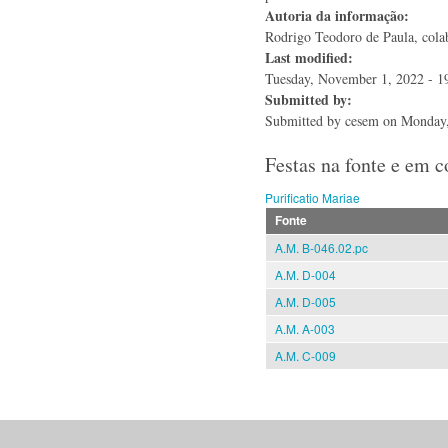
Autoria da informação:
Rodrigo Teodoro de Paula, colab
Last modified:
Tuesday, November 1, 2022 - 1
Submitted by:
Submitted by
cesem
on Monday,
Festas na fonte e em 
Purificatio Mariae
Fonte
A.M. B-046.02.pc
A.M. D-004
A.M. D-005
A.M. A-003
A.M. C-009