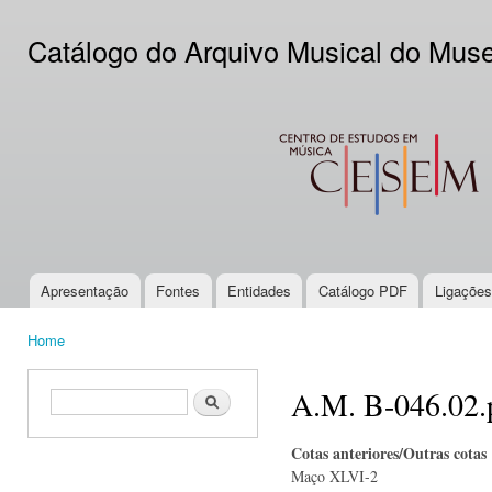
Ski
mai
Catálogo do Arquivo Musical do Mus
con
CESEM
Apresentação
Fontes
Entidades
Catálogo PDF
Ligações
Main menu
Home
You are here
A.M. B-046.02.
Search form
Search
Cotas anteriores/Outras cotas
Maço XLVI-2