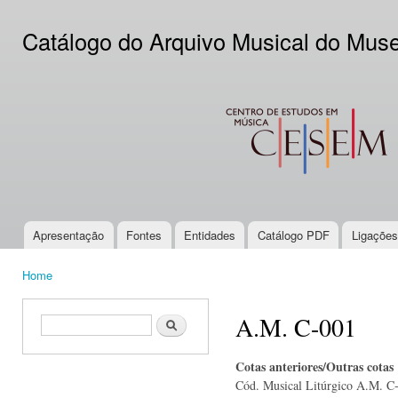
Ski
mai
Catálogo do Arquivo Musical do Mus
con
CESEM
Apresentação
Fontes
Entidades
Catálogo PDF
Ligações
Main menu
Home
You are here
A.M. C-001
Search form
Search
Cotas anteriores/Outras cotas
Cód. Musical Litúrgico A.M. C-