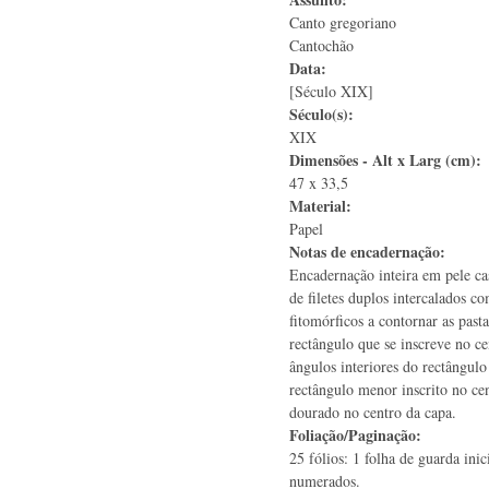
Canto gregoriano
Cantochão
Data:
[Século XIX]
Século(s):
XIX
Dimensões - Alt x Larg (cm):
47 x 33,5
Material:
Papel
Notas de encadernação:
Encadernação inteira em pele ca
de filetes duplos intercalados c
fitomórficos a contornar as pas
rectângulo que se inscreve no ce
ângulos interiores do rectângulo
rectângulo menor inscrito no ce
dourado no centro da capa.
Foliação/Paginação:
25 fólios: 1 folha de guarda inic
numerados.