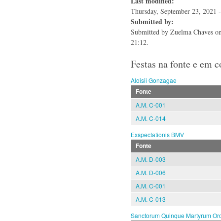
Last modified:
Thursday, September 23, 2021 -
Submitted by:
Submitted by
Zuelma Chaves
on
21:12.
Festas na fonte e em 
Aloisii Gonzagae
Fonte
A.M. C-001
A.M. C-014
Exspectationis BMV
Fonte
A.M. D-003
A.M. D-006
A.M. C-001
A.M. C-013
Sanctorum Quinque Martyrum Ord