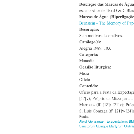
Descrição das Marcas de Águ
escudo <flor de lis>:D & C Bla
Marcas de Água (Hiperligaçõ
Bernstein - The Memory of Pap
Decoração:
Sem motivos decorativos.
Catálogo(s):
Alegria 1989, 103.
Categoria:
Monodia
Ocasião litúrgica:
Missa
Ofício
Conteúdo:
Ofício para a Festa da Expectaç
[17[v); Próprio da Missa para a
Marrocos (ff. [18]r-[21]v); Próp
S. Luís Gonzaga (ff. [21]v-[24]r
Festas:
Aloisii Gonzagae
Exspectationis B
Sanctorum Quinque Martyrum Ordini