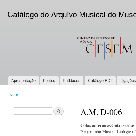
Ski
mai
Catálogo do Arquivo Musical do Mus
con
CESEM
Apresentação
Fontes
Entidades
Catálogo PDF
Ligações
Main menu
Home
You are here
A.M. D-006
Search form
Search
Cotas anteriores/Outras cotas
Pergaminho Musical Litúrgico 