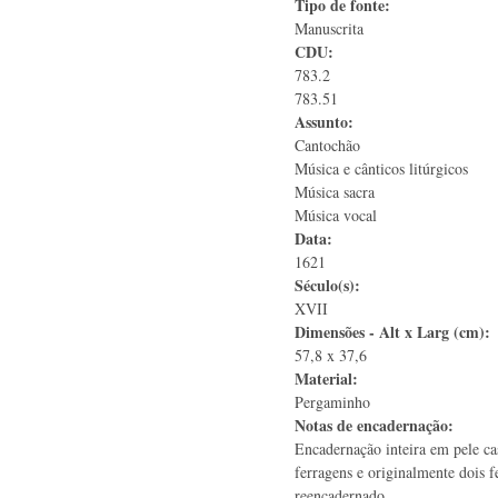
Tipo de fonte:
Manuscrita
CDU:
783.2
783.51
Assunto:
Cantochão
Música e cânticos litúrgicos
Música sacra
Música vocal
Data:
1621
Século(s):
XVII
Dimensões - Alt x Larg (cm):
57,8 x 37,6
Material:
Pergaminho
Notas de encadernação:
Encadernação inteira em pele c
ferragens e originalmente dois f
reencadernado.