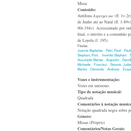
Missa
Conteúdo:
Antífona
Asperges me
(ff. 1v-2r
de Junho até ao Natal (ff. 1-89
90r-194v). Acrescentado por out
final, o intróito e a comunhão p
de Loyola (f. 195).
Festas:
Joannis Baptistae
Petri, Pauli
Pauli
Stephani, Pont.
Inventio Stephani
Assumptio Mariae
Augustini
Decoll
Michaelis
Francisci
Simonis, Juda
Martini
Clementis
Andreae
Exspe
Vozes e instrumentação:
Vozes em uníssono.
Tipo de notação musical:
Quadrada
Comentários à notação music
Notação quadrada negra sobre 
Género:
Missas (Próprio)
Comentários/Notas Gerais: