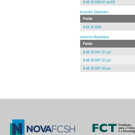
A.M. B-056.01.pc02
Inventio Stephani
Fonte
A.M. D-006
Joannis Baptistae
Fonte
A.M. B-041.01.pc
A.M. B-087.01.pc
A.M. B-097.03.pc
Pages