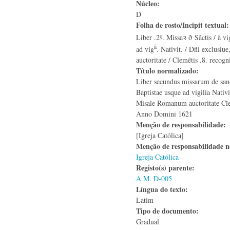
Núcleo:
D
Folha de rosto/Incipit textual
Liber .2ꝰ. Missaꝛ ð Sãctis / à vi
ã
ad vig
. Nativit. / Dñi exclusiu
auctoritate / Clemẽtis .8. recog
Título normalizado:
Liber secundus missarum de sanct
Baptistae usque ad vigilia Nativ
Misale Romanum auctoritate Cle
Anno Domini 1621
Menção de responsabilidade:
[Igreja Católica]
Menção de responsabilidade 
Igreja Católica
Registo(s) parente:
A.M. D-005
Língua do texto:
Latim
Tipo de documento:
Gradual