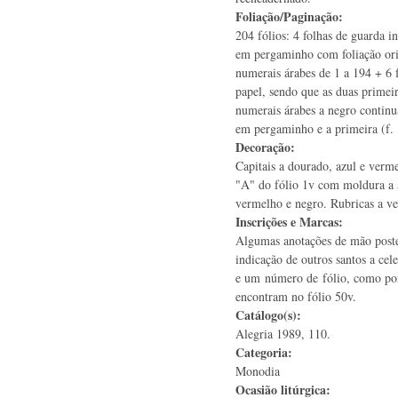
Foliação/Paginação:
204 fólios: 4 folhas de guarda i
em pergaminho com foliação or
numerais árabes de 1 a 194 + 6 
papel, sendo que as duas primeir
numerais árabes a negro contin
em pergaminho e a primeira (f.
Decoração:
Capitais a dourado, azul e verme
"A" do fólio 1v com moldura a a
vermelho e negro. Rubricas a v
Inscrições e Marcas:
Algumas anotações de mão post
indicação de outros santos a ce
e um número de fólio, como po
encontram no fólio 50v.
Catálogo(s):
Alegria 1989, 110.
Categoria:
Monodia
Ocasião litúrgica: