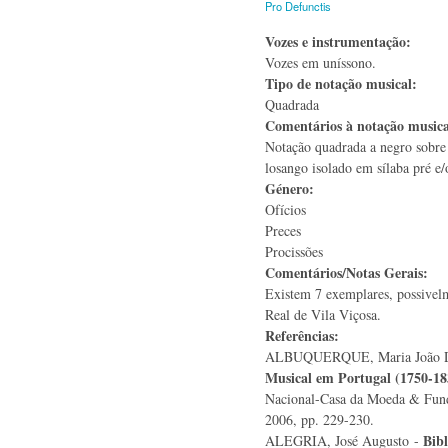
Pro Defunctis
Vozes e instrumentação:
Vozes em uníssono.
Tipo de notação musical:
Quadrada
Comentários à notação music
Notação quadrada a negro sobre
losango isolado em sílaba pré e/
Género:
Ofícios
Preces
Procissões
Comentários/Notas Gerais:
Existem 7 exemplares, possivel
Real de Vila Viçosa.
Referências:
ALBUQUERQUE, Maria João D
Musical em Portugal (1750-18
Nacional-Casa da Moeda & Fund
2006, pp. 229-230.
Bibl
ALEGRIA, José Augusto -