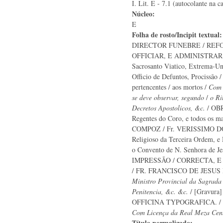
I. Lit. E - 7.1 (autocolante na c
Núcleo:
E
Folha de rosto/Incipit textual
DIRECTOR FUNEBRE / REF
OFFICIAR, E ADMINISTRAR / 
Sacrosanto Viatico, Extrema-Un
Officio de Defuntos, Procissão /
pertencentes / aos mortos /
Com 
se deve observar, segundo
/
o Ri
Decretos Apostolicos, &c.
/ OBR
Regentes do Coro, e todos os ma
COMPOZ / Fr. VERISSIMO 
Religioso da Terceira Ordem, e
o Convento de N. Senhora de J
IMPRESSÃO / CORRECTA, E
/ FR. FRANCISCO DE JESUS
Ministro Provincial da Sagrada
Penitencia, &c. &c.
/ [Gravura
OFFICINA TYPOGRAFICA. /
Com Licença da Real Meza Cens
Título normalizado: