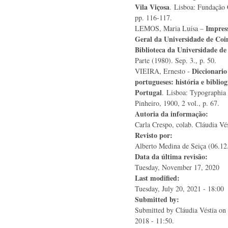
Vila Viçosa
. Lisboa: Fundação 
pp. 116-117.
Impress
LEMOS, Maria Luísa –
Geral da Universidade de Coi
Biblioteca da Universidade d
Parte (1980). Sep. 3., p. 50.
Diccionario
VIEIRA, Ernesto -
portugueses: história e biblio
Portugal
. Lisboa: Typographia
Pinheiro, 1900, 2 vol., p. 67.
Autoria da informação:
Carla Crespo, colab. Cláudia Vés
Revisto por:
Alberto Medina de Seiça (06.12
Data da última revisão:
Tuesday, November 17, 2020
Last modified:
Tuesday, July 20, 2021 - 18:00
Submitted by:
Submitted by
Cláudia Véstia
on 
2018 - 11:50.