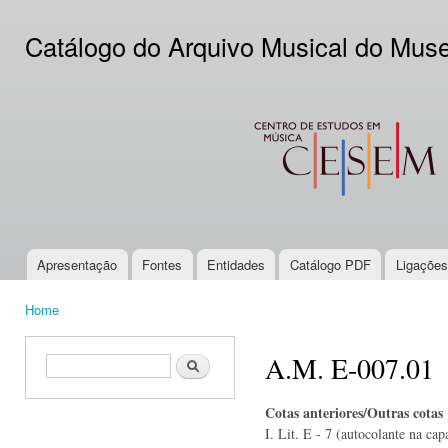
Ski
mai
Catálogo do Arquivo Musical do Mus
con
CESEM
Apresentação
Fontes
Entidades
Catálogo PDF
Ligações
Main menu
Home
You are here
A.M. E-007.01
Search form
Search
Cotas anteriores/Outras cotas
I. Lit. E - 7 (autocolante na cap