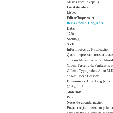
Música vocal a capella
Local de edição:
Lisboa
Editor/Impressor:
Régia Oficina Tipográfica
Data:
1780
Século(s):
XVIII
Informações de Publicação:
Quarta impressão correcta, e acc
de Jesus Maria Sarmento, Minist
Ordem Terceira da Penitencia, 
Officina Typografica. Anno 
da Real Meza Censoria.
Dimensões - Alt x Larg (cm):
20,6 x 14,8
Material:
Papel
Notas de encadernação:
Encadernação inteira em pele, c
com nervuras, alguns deles apre