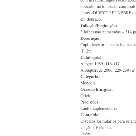
dourado, na lombada, com motiv
letras «DIRECT / FUNEBRE» d
em dourado.
Foliação/Paginação:
3 folhas não numeradas + 314 pá
Decoração:
Capitulares ornamentadas; peque
(f. 2r).
Catálogo(s):
Alegria 1989, 116-117.
Albuquerque 2006, 229-230 (nº
Categoria:
Monodia
Ocasião litúrgica:
Ofício
Procissões
Cantos suplementares
Conteúdo:
Diversos formulários para os ri
Unção e Exéquias.
Festas: