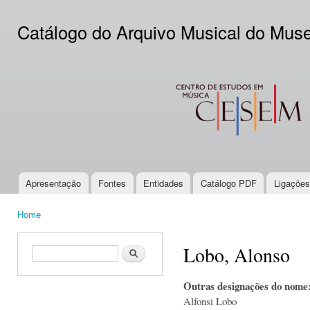
Ski
mai
Catálogo do Arquivo Musical do Mus
con
CESEM
Apresentação
Fontes
Entidades
Catálogo PDF
Ligações
Main menu
Home
You are here
Lobo, Alonso
Search form
Search
Outras designações do nome
Alfonsi Lobo