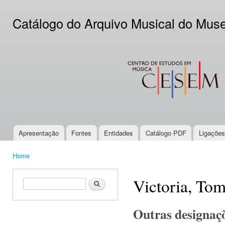
Ski
mai
Catálogo do Arquivo Musical do Mus
con
CESEM
Apresentação
Fontes
Entidades
Catálogo PDF
Ligações
Main menu
Home
You are here
Victoria, Tom
Search form
Search
Outras designaç