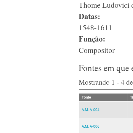
Thome Ludovici d
Datas:
1548-1611
Função:
Compositor
Fontes em que 
Mostrando 1 - 4 de
Fonte
T
A.M. A-004
A.M. A-006