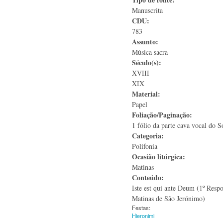
Manuscrita
CDU:
783
Assunto:
Música sacra
Século(s):
XVIII
XIX
Material:
Papel
Foliação/Paginação:
1 fólio da parte cava vocal do 
Categoria:
Polifonia
Ocasião litúrgica:
Matinas
Conteúdo:
Iste est qui ante Deum (1º Resp
Matinas de São Jerónimo)
Festas:
Hieronimi