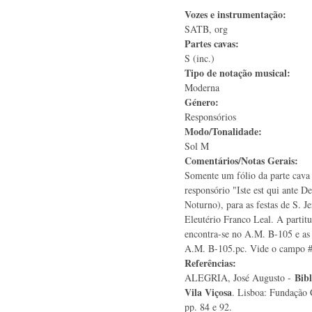
Vozes e instrumentação:
SATB, org
Partes cavas:
S (inc.)
Tipo de notação musical:
Moderna
Género:
Responsórios
Modo/Tonalidade:
Sol M
Comentários/Notas Gerais:
Somente um fólio da parte cava
responsório "Iste est qui ante D
Noturno), para as festas de S. 
Eleutério Franco Leal. A parti
encontra-se no A.M. B-105 e as 
A.M. B-105.pc. Vide o campo #R
Referências:
Bibl
ALEGRIA, José Augusto -
Vila Viçosa
. Lisboa: Fundação 
pp. 84 e 92.