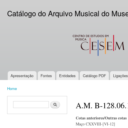
Ski
mai
Catálogo do Arquivo Musical do Mus
con
CESEM
Apresentação
Fontes
Entidades
Catálogo PDF
Ligações
Main menu
Home
You are here
A.M. B-128.06.
Search form
Search
Cotas anteriores/Outras cotas
Maço CXXVIII-[VI-12]