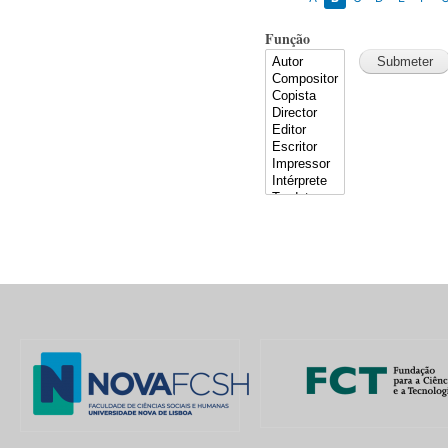
Função
Pages