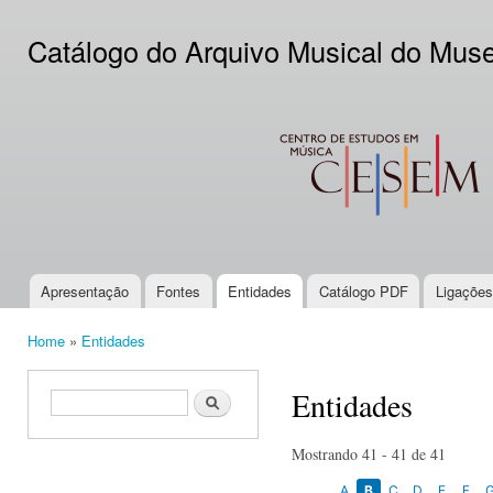
Ski
mai
Catálogo do Arquivo Musical do Mus
con
CESEM
Apresentação
Fontes
Entidades
Catálogo PDF
Ligações
Main menu
Home
»
Entidades
You are here
Entidades
Search form
Search
Mostrando 41 - 41 de 41
A
B
C
D
E
F