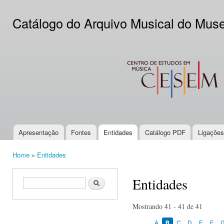
Ski
mai
Catálogo do Arquivo Musical do Mus
con
CESEM
Apresentação
Fontes
Entidades
Catálogo PDF
Ligações
Main menu
Home
»
Entidades
You are here
Entidades
Search form
Search
Mostrando 41 - 41 de 41
A
B
C
D
E
F