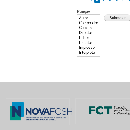
Função
Pages