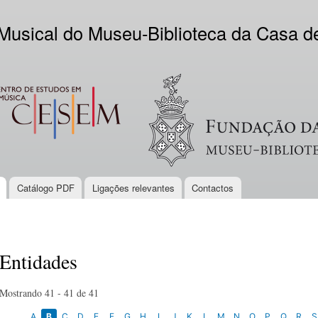
Skip to
main
 Musical do Museu-Biblioteca da Casa 
content
EM
Logo VV
Catálogo PDF
Ligações relevantes
Contactos
Entidades
Mostrando 41 - 41 de 41
A
B
C
D
E
F
G
H
I
J
K
L
M
N
O
P
Q
R
S