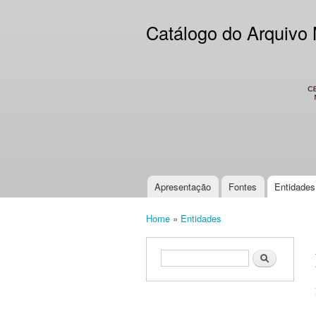
Catálogo do Arquivo
CES
Apresentação
Fontes
Entidades
Main menu
Home
»
Entidades
You are here
Search form
Search