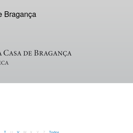
de Bragança
T
U
V
W
X
Y
Z
Todos