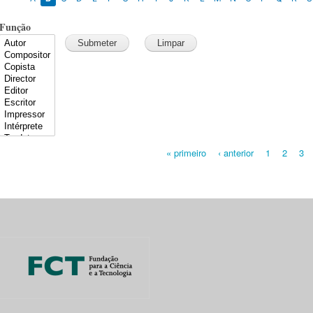
Função
« primeiro
‹ anterior
1
2
3
Pages