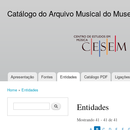
Ski
mai
Catálogo do Arquivo Musical do Mus
con
CESEM
Apresentação
Fontes
Entidades
Catálogo PDF
Ligações
Main menu
Home
»
Entidades
You are here
Entidades
Search form
Search
Mostrando 41 - 41 de 41
A
B
C
D
E
F