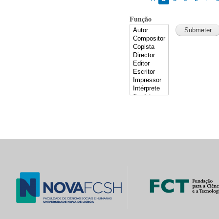
Função
Pages