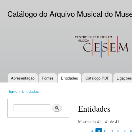
Ski
mai
Catálogo do Arquivo Musical do Mus
con
CESEM
Apresentação
Fontes
Entidades
Catálogo PDF
Ligações
Main menu
Home
»
Entidades
You are here
Entidades
Search form
Search
Mostrando 41 - 41 de 41
A
B
C
D
E
F