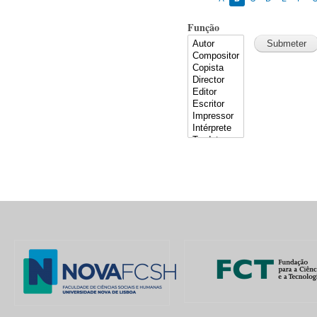
Função
Pages