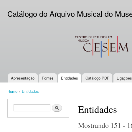
Ski
mai
Catálogo do Arquivo Musical do Mus
con
CESEM
Apresentação
Fontes
Entidades
Catálogo PDF
Ligações
Main menu
Home
»
Entidades
You are here
Entidades
Search form
Search
Mostrando 151 - 1