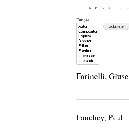
A
B
C
D
E
F
Função
Farinelli, Gius
Fauchey, Paul