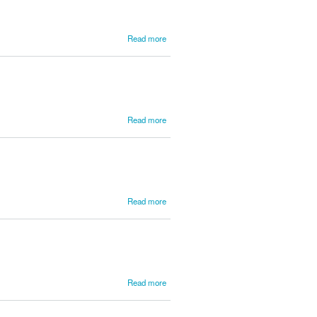
Gonçalves
de
about
Read more
Frenay,
Felix
about
Read more
Fróis,
José
Correia
about
Read more
Gabet,
Charles
about
Read more
Galão,
Joaquim
Cordeiro