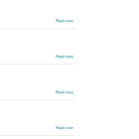
about
Read more
Galharde,
Germão
about
Read more
Galuppi,
Baldassare
about
Read more
Gamerra,
Giovanni
de
about
Read more
Garcia,
José