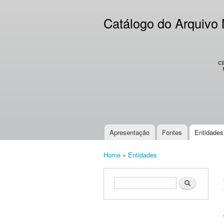
Catálogo do Arquivo
CES
Apresentação
Fontes
Entidades
Main menu
Home
»
Entidades
You are here
Search form
Search