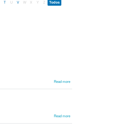
T
U
V
W
X
Y
Z
Todos
about
Read more
Franco,
Francisco
António
about
Read more
Freitas,
Luiz
Antonio