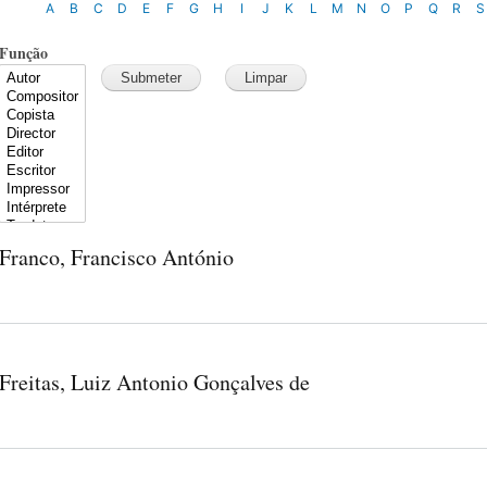
A
B
C
D
E
F
G
H
I
J
K
L
M
N
O
P
Q
R
S
Função
Franco, Francisco António
Freitas, Luiz Antonio Gonçalves de