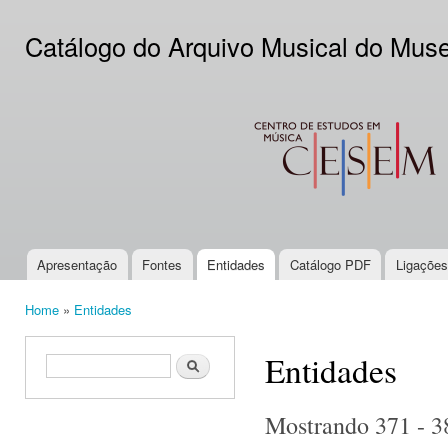
Ski
mai
Catálogo do Arquivo Musical do Mus
con
CESEM
Apresentação
Fontes
Entidades
Catálogo PDF
Ligações
Main menu
Home
»
Entidades
You are here
Entidades
Search form
Search
Mostrando 371 - 3