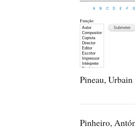
A
B
C
D
E
F
Função
Pineau, Urbain
Pinheiro, Antó