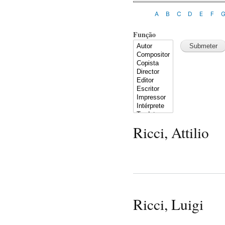
A
B
C
D
E
F
Função
Ricci, Attilio
Ricci, Luigi