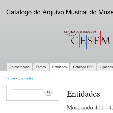
Ski
mai
Catálogo do Arquivo Musical do Mus
con
CESEM
Apresentação
Fontes
Entidades
Catálogo PDF
Ligações
Main menu
Home
»
Entidades
You are here
Entidades
Search form
Search
Mostrando 411 - 4