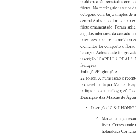
moldura estão rematados com q
filetes. No rectângulo interior 
octógono com tarja simples de 
central é ainda contornada no ex
filete ornamentado. Foram aplic
ângulos interiores da cercadura 
interiores e cantos da moldura c
elementos foi composto o florão
losango. Acima deste foi gravada
inscrição "CAPELLA REAL". Nã
ferragens.
Foliação/Paginação:
22 fólios. A numeração é recent
provavelmente por Manuel Joaq
indique no seu catálogo; cf. Jo
Descrição das Marcas de Águ
Inscrição "C & I HONIG
Marca de água recor
livro. Corresponde 
holandeses Corneli