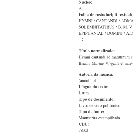
Núcleo:
A
Folha de rosto/Incipit textual
HYMNI / CANTANDI / ADMA
SOLEMNITATIBUS / B. M. V. 
EPIPHANIAE / DOMINI / A.D
a C.
Título normalizado:
Hymni cantandi ad matutinum et
B
eatae
M
ariae
V
irginis
et nati
Autoria da música:
(anónimo)
Língua do texto:
Latim
Tipo de documento:
Livro de coro polifónico
Tipo de fonte:
Manuscrita estampilhada
CDU:
783.2