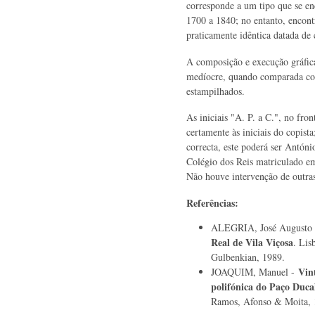
corresponde a um tipo que se e
1700 a 1840; no entanto, encon
praticamente idêntica datada de 
A composição e execução gráfica
medíocre, quando comparada com
estampilhados.
As iniciais "A. P. a C.", no fro
certamente às iniciais do copista
correcta, este poderá ser Antón
Colégio dos Reis matriculado e
Não houve intervenção de outra
Referências:
ALEGRIA, José Augusto
Real de Vila Viçosa
. Lis
Gulbenkian, 1989.
Vin
JOAQUIM, Manuel -
polifónica do Paço Duca
Ramos, Afonso & Moita, 