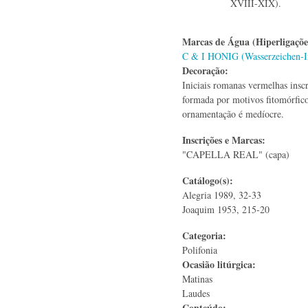
XVIII-XIX).
Marcas de Água (Hiperligaçõ
C & I HONIG (Wasserzeichen-I
Decoração:
Iniciais romanas vermelhas insc
formada por motivos fitomórfico
ornamentação é medíocre.
Inscrições e Marcas:
"CAPELLA REAL" (capa)
Catálogo(s):
Alegria 1989, 32-33
Joaquim 1953, 215-20
Categoria:
Polifonia
Ocasião litúrgica:
Matinas
Laudes
Conteúdo: