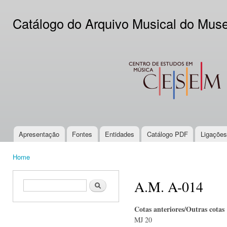
Ski
mai
Catálogo do Arquivo Musical do Mus
con
CESEM
Apresentação
Fontes
Entidades
Catálogo PDF
Ligações
Main menu
Home
You are here
A.M. A-014
Search form
Search
Cotas anteriores/Outras cotas
MJ 20