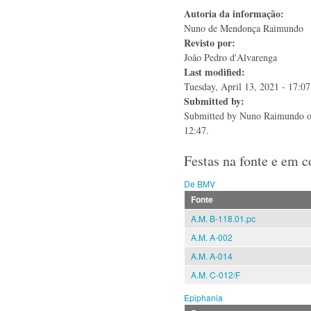
Autoria da informação:
Nuno de Mendonça Raimundo
Revisto por:
João Pedro d'Alvarenga
Last modified:
Tuesday, April 13, 2021 - 17:07
Submitted by:
Submitted by
Nuno Raimundo
o
12:47.
Festas na fonte e em 
De BMV
Fonte
A.M. B-118.01.pc
A.M. A-002
A.M. A-014
A.M. C-012/F
Epiphania