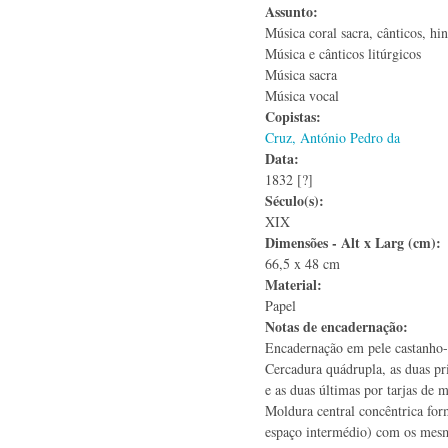
Assunto:
Música coral sacra, cânticos, hi
Música e cânticos litúrgicos
Música sacra
Música vocal
Copistas:
Cruz, António Pedro da
Data:
1832 [?]
Século(s):
XIX
Dimensões - Alt x Larg (cm):
66,5 x 48 cm
Material:
Papel
Notas de encadernação:
Encadernação em pele castanho-
Cercadura quádrupla, as duas pri
e as duas últimas por tarjas de 
Moldura central concêntrica for
espaço intermédio) com os mesm