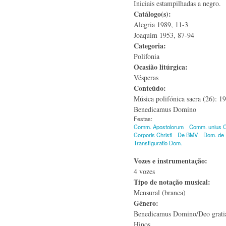
Iniciais estampilhadas a negro.
Catálogo(s):
Alegria 1989, 11-3
Joaquim 1953, 87-94
Categoria:
Polifonia
Ocasião litúrgica:
Vésperas
Conteúdo:
Música polifónica sacra (26): 1
Benedicamus Domino
Festas:
Comm. Apostolorum
Comm. unius Co
Corporis Christi
De BMV
Dom. de 
Transfiguratio Dom.
Vozes e instrumentação:
4 vozes
Tipo de notação musical:
Mensural (branca)
Género:
Benedicamus Domino/Deo grat
Hinos