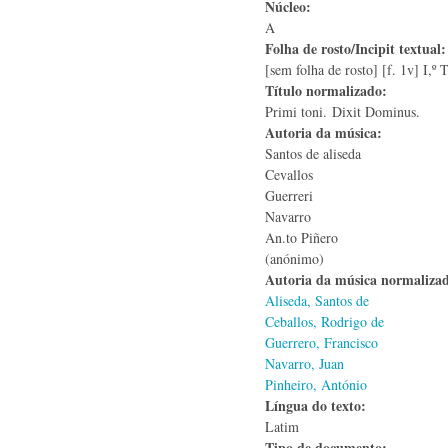
Núcleo:
A
Folha de rosto/Incipit textual
[sem folha de rosto] [f. 1v] I,º
Título normalizado:
Primi toni. Dixit Dominus.
Autoria da música:
Santos de aliseda
Cevallos
Guerreri
Navarro
An.to Piñero
(anónimo)
Autoria da música normaliza
Aliseda, Santos de
Ceballos, Rodrigo de
Guerrero, Francisco
Navarro, Juan
Pinheiro, António
Língua do texto:
Latim
Tipo de documento: