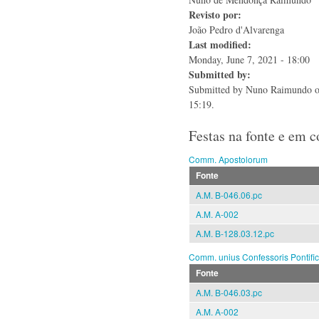
Revisto por:
João Pedro d'Alvarenga
Last modified:
Monday, June 7, 2021 - 18:00
Submitted by:
Submitted by
Nuno Raimundo
o
15:19.
Festas na fonte e em 
Comm. Apostolorum
Fonte
A.M. B-046.06.pc
A.M. A-002
A.M. B-128.03.12.pc
Comm. unius Confessoris Pontific
Fonte
A.M. B-046.03.pc
A.M. A-002