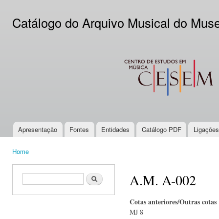
Ski
mai
Catálogo do Arquivo Musical do Mus
con
CESEM
Apresentação
Fontes
Entidades
Catálogo PDF
Ligações
Main menu
Home
You are here
A.M. A-002
Search form
Search
Cotas anteriores/Outras cotas
MJ 8