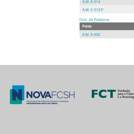
A.M. A-014
A.M. C-012/F
Dom. de Passione
Fonte
A.M. A-002
Pages