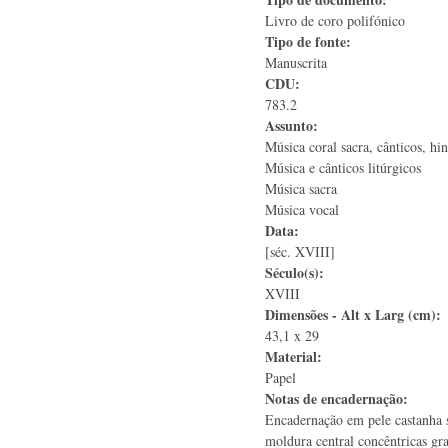
Livro de coro polifónico
Tipo de fonte:
Manuscrita
CDU:
783.2
Assunto:
Música coral sacra, cânticos, hi
Música e cânticos litúrgicos
Música sacra
Música vocal
Data:
[séc. XVIII]
Século(s):
XVIII
Dimensões - Alt x Larg (cm):
43,1 x 29
Material:
Papel
Notas de encadernação:
Encadernação em pele castanha 
moldura central concêntricas gr