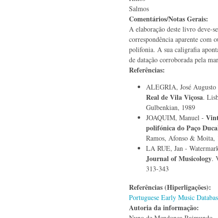
Salmos
Comentários/Notas Gerais:
A elaboração deste livro deve-
correspondência aparente com ou
polifonia. A sua caligrafia apon
de datação corroborada pela mar
Referências:
ALEGRIA, José Augusto
Real de Vila Viçosa
. Lis
Gulbenkian, 1989
Vint
JOAQUIM, Manuel -
polifónica do Paço Duca
Ramos, Afonso & Moita,
LA RUE, Jan - Watermark
Journal of Musicology
. 
313-343
Referências (Hiperligações):
Portuguese Early Music Databas
Autoria da informação:
Nuno de Mendonça Raimundo