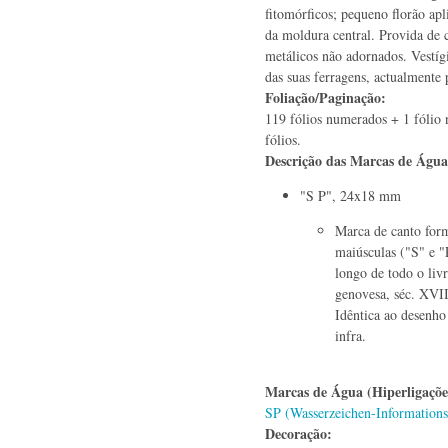
fitomórficos; pequeno florão apl
da moldura central. Provida de 
metálicos não adornados. Vestígi
das suas ferragens, actualmente 
Foliação/Paginação:
119 fólios numerados + 1 fólio
fólios.
Descrição das Marcas de Águ
"S P", 24x18 mm
Marca de canto form
maiúsculas ("S" e "
longo de todo o liv
genovesa, séc. XVII
Idêntica ao desenho
infra.
Marcas de Água (Hiperligaçõ
SP (Wasserzeichen-Information
Decoração: