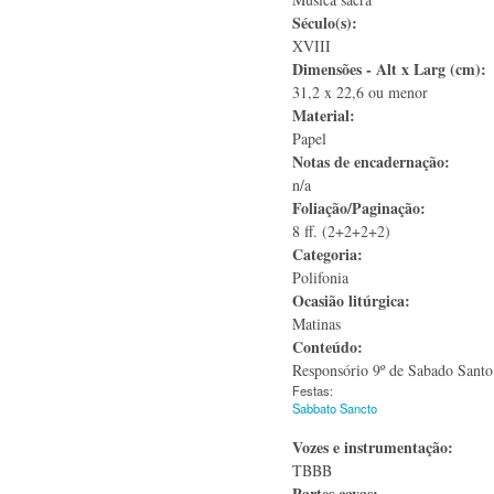
Século(s):
XVIII
Dimensões - Alt x Larg (cm):
31,2 x 22,6 ou menor
Material:
Papel
Notas de encadernação:
n/a
Foliação/Paginação:
8 ff. (2+2+2+2)
Categoria:
Polifonia
Ocasião litúrgica:
Matinas
Conteúdo:
Responsório 9º de Sabado Sant
Festas:
Sabbato Sancto
Vozes e instrumentação:
TBBB
Partes cavas: