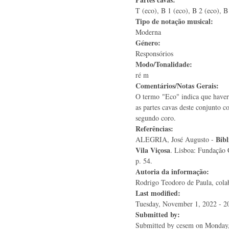
T (eco), B 1 (eco), B 2 (eco), B
Tipo de notação musical:
Moderna
Género:
Responsórios
Modo/Tonalidade:
ré m
Comentários/Notas Gerais:
O termo "Eco" indica que haver
as partes cavas deste conjunto c
segundo coro.
Referências:
Bibl
ALEGRIA, José Augusto -
Vila Viçosa
. Lisboa: Fundação 
p. 54.
Autoria da informação:
Rodrigo Teodoro de Paula, colab
Last modified:
Tuesday, November 1, 2022 - 2
Submitted by:
Submitted by
cesem
on Monday,