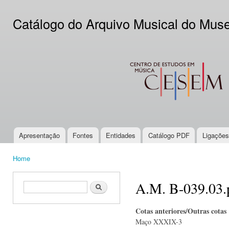
Ski
mai
Catálogo do Arquivo Musical do Mus
con
CESEM
Apresentação
Fontes
Entidades
Catálogo PDF
Ligações
Main menu
Home
You are here
A.M. B-039.03.
Search form
Search
Cotas anteriores/Outras cotas
Maço XXXIX-3