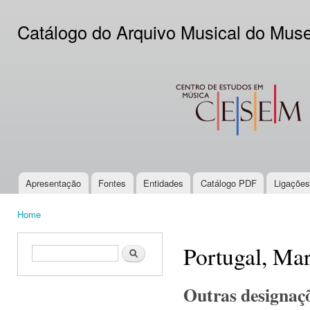
Ski
mai
Catálogo do Arquivo Musical do Mus
con
CESEM
Apresentação
Fontes
Entidades
Catálogo PDF
Ligações
Main menu
Home
You are here
Portugal, Ma
Search form
Search
Outras designaç