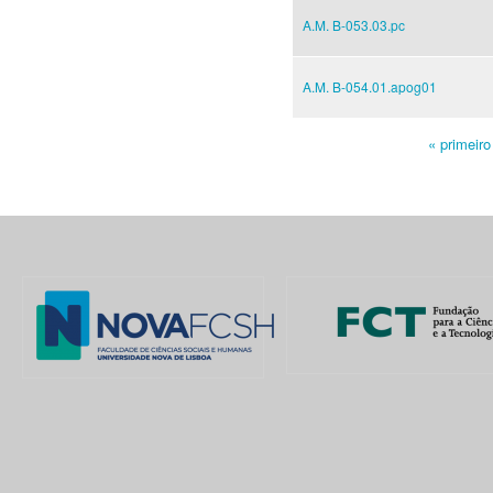
A.M. B-053.03.pc
A.M. B-054.01.apog01
« primeiro
Pages