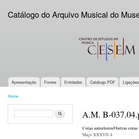
Ski
mai
Catálogo do Arquivo Musical do Mus
con
CESEM
Apresentação
Fontes
Entidades
Catálogo PDF
Ligações
Main menu
Home
You are here
A.M. B-037.04.
Search form
Search
Cotas anteriores/Outras cotas
Maço XXXVII-4