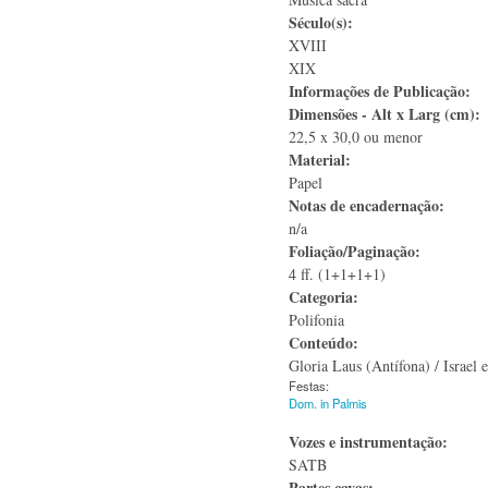
Século(s):
XVIII
XIX
Informações de Publicação:
Dimensões - Alt x Larg (cm):
22,5 x 30,0 ou menor
Material:
Papel
Notas de encadernação:
n/a
Foliação/Paginação:
4 ff. (1+1+1+1)
Categoria:
Polifonia
Conteúdo:
Gloria Laus (Antífona) / Israel
Festas:
Dom. in Palmis
Vozes e instrumentação:
SATB
Partes cavas: