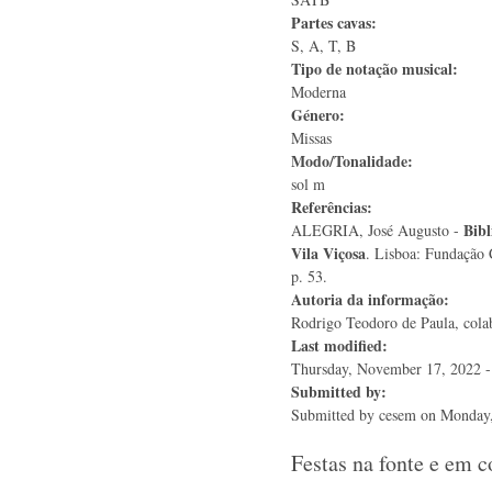
Partes cavas:
S, A, T, B
Tipo de notação musical:
Moderna
Género:
Missas
Modo/Tonalidade:
sol m
Referências:
Bibl
ALEGRIA, José Augusto -
Vila Viçosa
. Lisboa: Fundação 
p. 53.
Autoria da informação:
Rodrigo Teodoro de Paula, colab
Last modified:
Thursday, November 17, 2022 -
Submitted by:
Submitted by
cesem
on Monday,
Festas na fonte e em 