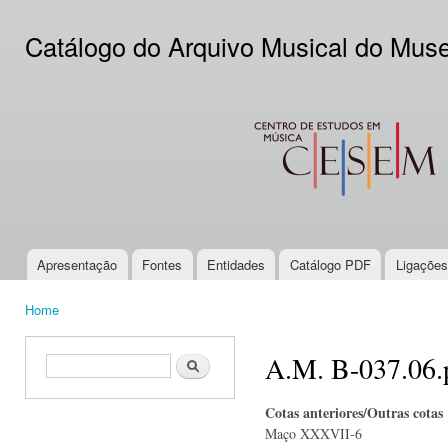
Ski
mai
Catálogo do Arquivo Musical do Mus
con
CESEM
Apresentação
Fontes
Entidades
Catálogo PDF
Ligações
Main menu
Home
You are here
A.M. B-037.06.
Search form
Search
Cotas anteriores/Outras cotas
Maço XXXVII-6