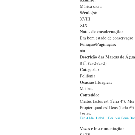
Música sacra
Século(s):
XVIII
XIX
Notas de encadernação:
Em bom estado de conservação
Foliação/Paginação:
n/a
Descrição das Marcas de Águ
8 ff. (2+2+2+2)
Categoria:
Polifonia
Ocasião litúrgica:
Matinas
Conteúdo:
Cristus factus est (feria 4ª); Mo
Propter quod est Deus (feria 6ª)
Festas:
Fer. 4 Maj. Hebd.
Fer. 5 in Cena Do
Vozes e instrumentação:
SATB