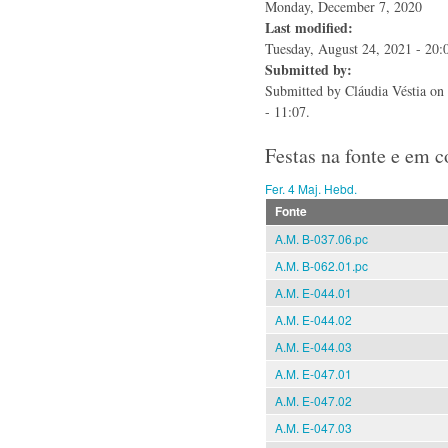
Monday, December 7, 2020
Last modified:
Tuesday, August 24, 2021 - 20:
Submitted by:
Submitted by
Cláudia Véstia
on 
- 11:07.
Festas na fonte e em 
Fer. 4 Maj. Hebd.
Fonte
A.M. B-037.06.pc
A.M. B-062.01.pc
A.M. E-044.01
A.M. E-044.02
A.M. E-044.03
A.M. E-047.01
A.M. E-047.02
A.M. E-047.03