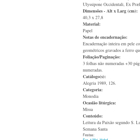
Ulyssipone Occidentali, Ex Præ
Dimensões - Alt x Larg (cm):
40,3 x 27,8
Material:
Papel
Notas de encadernação:
Encadernação inteira em pele c
geométricos gravados a ferro que
Foliação/Paginação:
3 folhas não numeradas +30 pági
numeradas.
Catálogo(s):
Alegria 1989, 126.
Categoria:
Monodia
Ocasião litúrgica:
Missa
Conteúdo:
Leitura da Paixão segundo S. Lu
Semana Santa
Festas:
Fer. 4 Maj. Hebd.