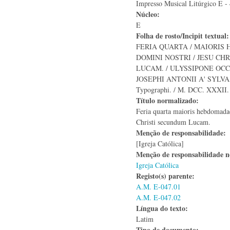
Impresso Musical Litúrgico E - 
Núcleo:
E
Folha de rosto/Incipit textual
FERIA QUARTA / MAIORIS 
DOMINI NOSTRI / JESU CH
LUCAM. / ULYSSIPONE OCCI
JOSEPHI ANTONII A' SYLVA,
Typographi. / M. DCC. XXXII.
Título normalizado:
Feria quarta maioris hebdomada
Christi secundum Lucam.
Menção de responsabilidade:
[Igreja Católica]
Menção de responsabilidade 
Igreja Católica
Registo(s) parente:
A.M. E-047.01
A.M. E-047.02
Língua do texto:
Latim
Tipo de documento: