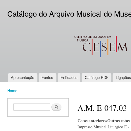
Ski
mai
Catálogo do Arquivo Musical do Mus
con
CESEM
Apresentação
Fontes
Entidades
Catálogo PDF
Ligações
Main menu
Home
You are here
A.M. E-047.03
Search form
Search
Cotas anteriores/Outras cotas
Impresso Musical Litúrgico E - 