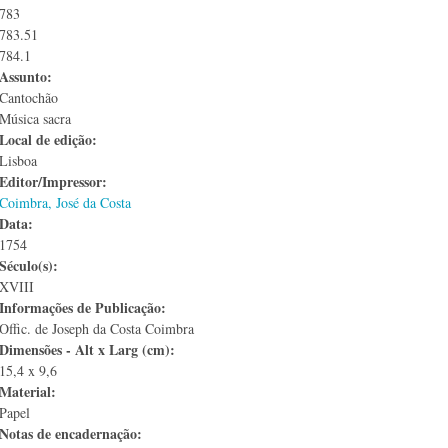
783
783.51
784.1
Assunto:
Cantochão
Música sacra
Local de edição:
Lisboa
Editor/Impressor:
Coimbra, José da Costa
Data:
1754
Século(s):
XVIII
Informações de Publicação:
Offic. de Joseph da Costa Coimbra
Dimensões - Alt x Larg (cm):
15,4 x 9,6
Material:
Papel
Notas de encadernação: