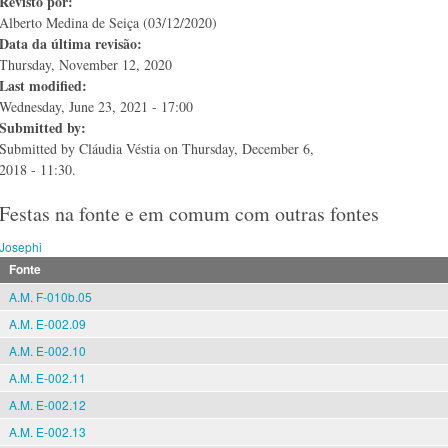
Revisto por:
Alberto Medina de Seiça (03/12/2020)
Data da última revisão:
Thursday, November 12, 2020
Last modified:
Wednesday, June 23, 2021 - 17:00
Submitted by:
Submitted by
Cláudia Véstia
on Thursday, December 6,
2018 - 11:30.
Festas na fonte e em comum com outras fontes
Josephi
Fonte
A.M. F-010b.05
A.M. E-002.09
A.M. E-002.10
A.M. E-002.11
A.M. E-002.12
A.M. E-002.13