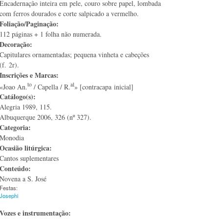
Encadernação inteira em pele, couro sobre papel, lombada
com ferros dourados e corte salpicado a vermelho.
Foliação/Paginação:
112 páginas + 1 folha não numerada.
Decoração:
Capitulares ornamentadas; pequena vinheta e cabeções
(f. 2r).
Inscrições e Marcas:
to
al
«Joao An.
/ Capella / R.
» [contracapa inicial]
Catálogo(s):
Alegria 1989, 115.
Albuquerque 2006, 326 (nº 327).
Categoria:
Monodia
Ocasião litúrgica:
Cantos suplementares
Conteúdo:
Novena a S. José
Festas:
Josephi
Vozes e instrumentação: