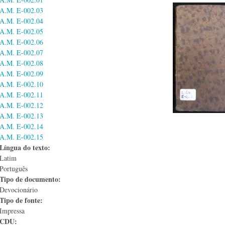
A.M. E-002.03
A.M. E-002.04
A.M. E-002.05
A.M. E-002.06
A.M. E-002.07
A.M. E-002.08
A.M. E-002.09
A.M. E-002.10
A.M. E-002.11
A.M. E-002.12
A.M. E-002.13
A.M. E-002.14
A.M. E-002.15
Língua do texto:
Latim
Português
Tipo de documento:
Devocionário
Tipo de fonte:
Impressa
CDU: