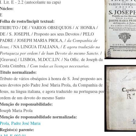
I. Lit. E - 2.2 (autocolante na capa)
Núcleo:
E
Folha de rosto/Incipit textual:
TRIBUTO / DE / VARIOS OBSEQUIOS / A' HONRA /
DE / S. JOSEPH, / Proposto aos seus Devotos / PELO
PADRE / JOSEPH MARIA PROLA, /
da Companhia de
Jesus,
/ NA LINGUA ITALIANA, /
E agora traduzido na
Portugueza por ordem
/
de hum Devoto do mesmo Sancto.
/
[Gravura] / LISBOA, M.DCC.LIV. / Na Offic. de Joseph da
Costa Coimbra. /
Com todas as licenças necessarias.
Título normalizado:
Tributo de vários obséquios à honra de S. José proposto aos
seus devotos pelo Padre José Maria Prola, da Companhia de
Jesus, na língua italiana, e agora traduzido na portuguesa por
ordem de um devoto do mesmo Santo
Menção de responsabilidade:
Joseph Maria Prola
Menção de responsabilidade normalizada:
Prola, Padre José Maria
Registo(s) parente:
A.M. E-002.01