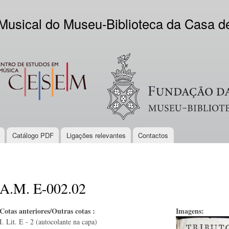
Skip to
main
 Musical do Museu-Biblioteca da Casa 
content
EM
Logo VV
Catálogo PDF
Ligações relevantes
Contactos
A.M. E-002.02
Cotas anteriores/Outras cotas :
Imagens:
I. Lit. E - 2 (autocolante na capa)