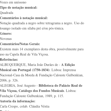
Vozes em uníssono
Tipo de notação musical:
Quadrada
Comentários à notação musical:
Notação quadrada a negro sobre tetragrama a negro. Uso do
losango isolado em sílaba pré e/ou pós-tónica.
Género:
Novenas
Comentários/Notas Gerais:
Existem mais 14 exemplares desta obra, possivelmente para
uso na Capela Real de Vila Viçosa.
Referências:
A Edição
ALBUQUERQUE, Maria João Durães de -
Musical em Portugal (1750-1834)
. Lisboa: Imprensa
Nacional-Casa da Moeda & Fundação Calouste Gulbenkian,
2006, p. 326.
Biblioteca do Palácio Real de
ALEGRIA, José Augusto -
Vila Viçosa, Catálogo dos Fundos Musicais
. Lisboa:
Fundação Calouste Gulbenkian, 1989, p. 115.
Autoria da informação:
Carla Crespo, colab. Cláudia Véstia