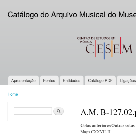
Ski
mai
Catálogo do Arquivo Musical do Mus
con
CESEM
Apresentação
Fontes
Entidades
Catálogo PDF
Ligações
Main menu
Home
You are here
A.M. B-127.02.
Search form
Search
Cotas anteriores/Outras cotas
Maço CXXVII-II