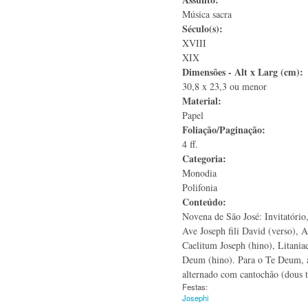
Música sacra
Século(s):
XVIII
XIX
Dimensões - Alt x Larg (cm):
30,8 x 23,3 ou menor
Material:
Papel
Foliação/Paginação:
4 ff.
Categoria:
Monodia
Polifonia
Conteúdo:
Novena de São José: Invitatório,
Ave Joseph fili David (verso), 
Caelitum Joseph (hino), Litania
Deum (hino). Para o Te Deum, a
alternado com cantochão (dous t
Festas:
Josephi