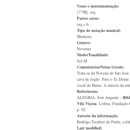
Vozes e instrumentação:
[???B], org
Partes cavas:
org e b
Tipo de notação musical:
Moderna
Género:
Novenas
Modo/Tonalidade:
Sol M
Comentários/Notas Gerais:
Trata-se da Novena de São José
cava de órgão. Para o Te Deum a
vocal do Baixo. A autoria da mú
Referências:
Bibl
ALEGRIA, José Augusto -
Vila Viçosa
. Lisboa: Fundação 
p. 92.
Autoria da informação:
Rodrigo Teodoro de Paula, colab
Last modified: