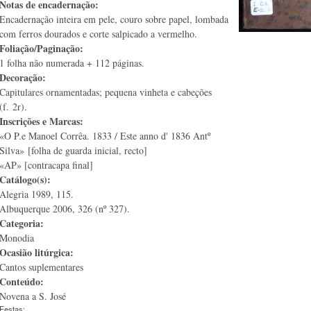
Notas de encadernação:
Encadernação inteira em pele, couro sobre papel, lombada
com ferros dourados e corte salpicado a vermelho.
Foliação/Paginação:
1 folha não numerada + 112 páginas.
Decoração:
Capitulares ornamentadas; pequena vinheta e cabeções
(f. 2r).
Inscrições e Marcas:
«O P.e Manoel Corrêa. 1833 / Este anno d' 1836 Antº
Silva» [folha de guarda inicial, recto]
«AP» [contracapa final]
Catálogo(s):
Alegria 1989, 115.
Albuquerque 2006, 326 (nº 327).
Categoria:
Monodia
Ocasião litúrgica:
Cantos suplementares
Conteúdo:
Novena a S. José
Festas: