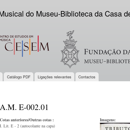
Skip to
main
 Musical do Museu-Biblioteca da Casa 
content
EM
Logo VV
Catálogo PDF
Ligações relevantes
Contactos
A.M. E-002.01
Cotas anteriores/Outras cotas :
Imagens:
I. Lit. E - 2 (autocolante na capa)