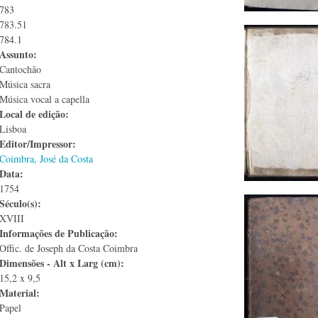
783
783.51
784.1
Assunto:
Cantochão
Música sacra
Música vocal a capella
Local de edição:
Lisboa
Editor/Impressor:
Coimbra, José da Costa
Data:
1754
Século(s):
XVIII
Informações de Publicação:
Offic. de Joseph da Costa Coimbra
Dimensões - Alt x Larg (cm):
15,2 x 9,5
Material:
Papel