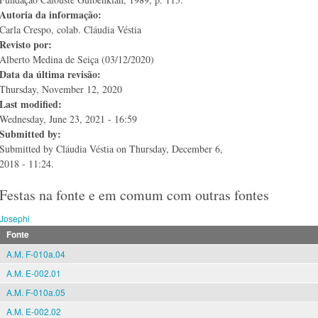
Autoria da informação:
Carla Crespo, colab. Cláudia Véstia
Revisto por:
Alberto Medina de Seiça (03/12/2020)
Data da última revisão:
Thursday, November 12, 2020
Last modified:
Wednesday, June 23, 2021 - 16:59
Submitted by:
Submitted by
Cláudia Véstia
on Thursday, December 6,
2018 - 11:24.
Festas na fonte e em comum com outras fontes
Josephi
Fonte
A.M. F-010a.04
A.M. E-002.01
A.M. F-010a.05
A.M. E-002.02