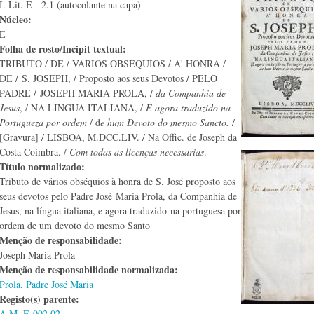
I. Lit. E - 2.1 (autocolante na capa)
Núcleo:
E
Folha de rosto/Incipit textual:
TRIBUTO / DE / VARIOS OBSEQUIOS / A' HONRA /
DE / S. JOSEPH, / Proposto aos seus Devotos / PELO
PADRE / JOSEPH MARIA PROLA, /
da Companhia de
Jesus
, / NA LINGUA ITALIANA, /
E agora traduzido na
Portugueza por ordem
/ d
e hum Devoto do mesmo Sancto.
/
[Gravura] / LISBOA, M.DCC.LIV. / Na Offic. de Joseph da
Costa Coimbra. /
Com todas as licenças necessarias
.
Título normalizado:
Tributo de vários obséquios à honra de S. José proposto aos
seus devotos pelo Padre José Maria Prola, da Companhia de
Jesus, na língua italiana, e agora traduzido na portuguesa por
ordem de um devoto do mesmo Santo
Menção de responsabilidade:
Joseph Maria Prola
Menção de responsabilidade normalizada:
Prola, Padre José Maria
Registo(s) parente:
A.M. E-002.02