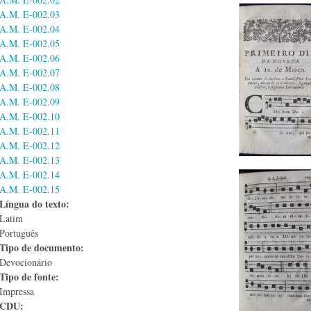
A.M. E-002.03
A.M. E-002.04
A.M. E-002.05
A.M. E-002.06
A.M. E-002.07
A.M. E-002.08
A.M. E-002.09
A.M. E-002.10
A.M. E-002.11
A.M. E-002.12
A.M. E-002.13
A.M. E-002.14
A.M. E-002.15
Língua do texto:
Latim
Português
Tipo de documento:
Devocionário
Tipo de fonte:
Impressa
CDU: