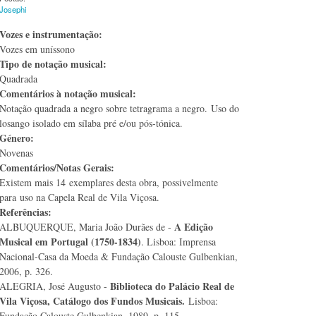
Josephi
Vozes e instrumentação:
Vozes em uníssono
Tipo de notação musical:
Quadrada
Comentários à notação musical:
Notação quadrada a negro sobre tetragrama a negro. Uso do
losango isolado em sílaba pré e/ou pós-tónica.
Género:
Novenas
Comentários/Notas Gerais:
Existem mais 14 exemplares desta obra, possivelmente
para uso na Capela Real de Vila Viçosa.
Referências:
A Edição
ALBUQUERQUE, Maria João Durães de -
Musical em Portugal (1750-1834)
. Lisboa: Imprensa
Nacional-Casa da Moeda & Fundação Calouste Gulbenkian,
2006, p. 326.
Biblioteca do Palácio Real de
ALEGRIA, José Augusto -
Vila Viçosa, Catálogo dos Fundos Musicais.
Lisboa:
Fundação Calouste Gulbenkian, 1989, p. 115.