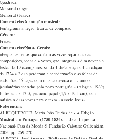
Quadrada
Mensural (negra)
Mensural (branca)
Comentários à notação musical:
Pentagrama a negro. Barras de compasso.
Género:
Preces
Comentários/Notas Gerais:
«Pequenos livros que contêm as vozes separadas das
composições, todas a 4 vozes, que integram a dita novena e
festa. Há 10 exemplares, sendo 4 desta edição, 4 da edição
de 1724 e 2 que perderam a encadernação e as folhas de
rosto. São 55 págs. com música diversa e incluindo
jaculatórias cantadas pelo povo português.» (Alegria, 1989).
Entre as pp. 12-3, pequeno papel (4,9 x 10,1 cm), com
música a duas vozes para o texto «Amado Jesus».
Referências:
A Edição
ALBUQUERQUE, Maria João Durães de -
Musical em Portugal (1750-1834)
. Lisboa: Imprensa
Nacional-Casa da Moeda & Fundação Calouste Gulbenkian,
2006, pp. 269-270.
Biblioteca do Palácio Real de
ALEGRIA, José Augusto -