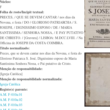
Núcleo:
F
Folha de rosto/Incipit textual:
PRECES, / QUE SE DEVEM CANTAR / nos dias da
Novena, e festa / DO / GLORIOSO PATRIARCHA / S.
JOSEPH, / DIGNISSIMO ESPOSO / DE / MARIA
SANTISSIMA / SENHORA NOSSA, / E PAY PUTATIVO
DE CHRISTO. / [Gravura] / LISBOA: M.DCC.LVIII. / Na
Officina de JOSEPH DA COSTA COIMBRA.
Título normalizado:
Preces, que se devem cantar nos dias da Novena, e festa do
Glorioso Patriarca S. José, Digníssimo esposo de Maria
Santíssima Senhora Nossa, e Pai putativo de Cristo.
Menção de responsabilidade:
[Igreja Católica]
Menção de responsabilidade normalizada:
Igreja Católica
Registo(s) parente:
A.M. F-010a.01
A.M. F-010a.02
A.M. F-010a.03
A.M. F-010a.04