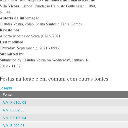
Vila Viçosa
. Lisboa: Fundação Calouste Gulbenkian, 1989,
p. 144.
Autoria da informação:
Cláudia Véstia, colab. Joana Santos e Tânia Gomes
Revisto por:
Alberto Medina de Seiça (01/09/2021
Last modified:
Thursday, September 2, 2021 - 09:06
Submitted by:
Submitted by
Cláudia Véstia
on Wednesday, January 16,
2019 - 11:32.
Festas na fonte e em comum com outras fontes
Josephi
Fonte
A.M. F-010b.03
A.M. E-002.06
A.M. F-010b.04
A.M. E-002.08