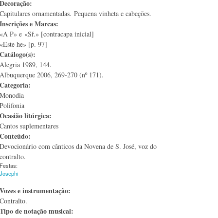
Decoração:
Capitulares ornamentadas. Pequena vinheta e cabeções.
Inscrições e Marcas:
«A P» e «Sř.» [contracapa inicial]
«Este he» [p. 97]
Catálogo(s):
Alegria 1989, 144.
Albuquerque 2006, 269-270 (nº 171).
Categoria:
Monodia
Polifonia
Ocasião litúrgica:
Cantos suplementares
Conteúdo:
Devocionário com cânticos da Novena de S. José, voz do
contralto.
Festas:
Josephi
Vozes e instrumentação:
Contralto.
Tipo de notação musical: