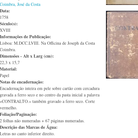
Coimbra, José da Costa
Data:
1758
Século(s):
XVIII
Informações de Publicação:
Lisboa: M.DCC.LVIII. Na Officina de Joseph da Costa
Coimbra.
Dimensões - Alt x Larg (cm):
22,3 x 15,7
Material:
Papel
Notas de encadernação:
Encadernação inteira em pele sobre cartão com cercadura
gravada a ferro seco e no centro da pasta inicial a palavra
«CONTRALTO.» também gravado a ferro seco. Corte
vermelho.
Foliação/Paginação:
2 folhas não numeradas + 67 páginas numeradas.
Descrição das Marcas de Água:
Letras no canto inferior direito.