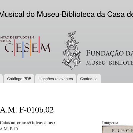
Skip to
main
 Musical do Museu-Biblioteca da Casa 
content
EM
Logo VV
Catálogo PDF
Ligações relevantes
Contactos
A.M. F-010b.02
Cotas anteriores/Outras cotas :
Imagens:
A.M. F-10