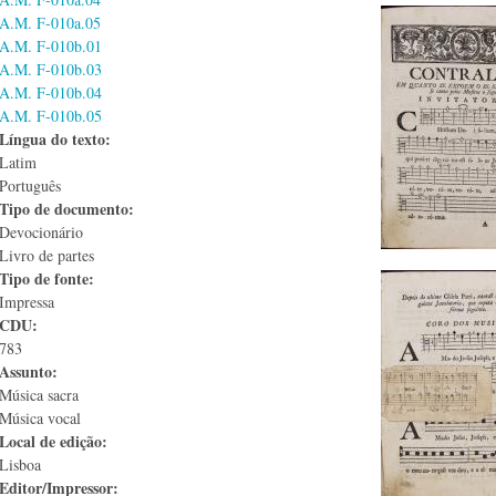
A.M. F-010a.05
A.M. F-010b.01
A.M. F-010b.03
A.M. F-010b.04
A.M. F-010b.05
Língua do texto:
Latim
Português
Tipo de documento:
Devocionário
Livro de partes
Tipo de fonte:
Impressa
CDU:
783
Assunto:
Música sacra
Música vocal
Local de edição:
Lisboa
Editor/Impressor: