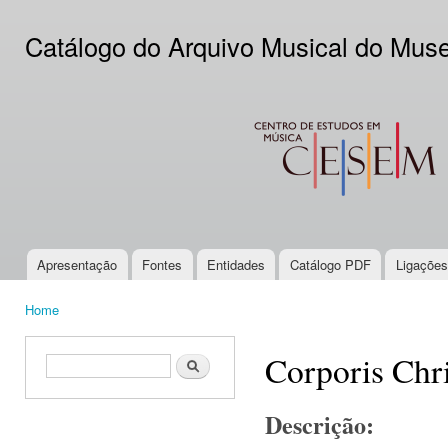
Ski
mai
Catálogo do Arquivo Musical do Mus
con
CESEM
Apresentação
Fontes
Entidades
Catálogo PDF
Ligações
Main menu
Home
You are here
Corporis Chri
Search form
Search
Descrição: